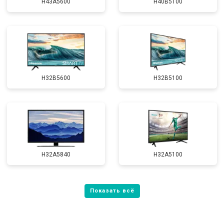
H43A5600
H40B5100
H32B5600
H32B5100
H32A5840
H32A5100