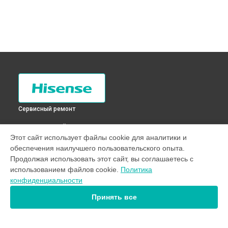
Сервисный ремонт
ВЫБЕРИ СВОЙ ГОРОД
Этот сайт использует файлы cookie для аналитики и
Замена кнопок управления телевизора H43A5100 Hisense
обеспечения наилучшего пользовательского опыта.
в
Санкт-Петербурге
Продолжая использовать этот сайт, вы соглашаетесь с
Замена кнопок управления телевизора H43A5100 Hisense
использованием файлов cookie.
Политика
в
Краснодаре
конфиденциальности
Замена кнопок управления телевизора H43A5100 Hisense
в
Ростове-на-Дону
Принять все
Замена кнопок управления телевизора H43A5100 Hisense
в
Нижнем Новгороде
Замена кнопок управления телевизора H43A5100 Hisense