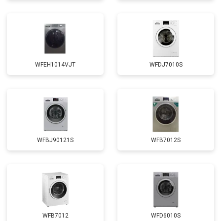
Замена амортизаторов
от 2000 ₽
Заказать
Замена подшипников
от 2800 ₽
Заказать
Замена мотора
от 3800 ₽
Заказать
WFEH1014VJT
WFDJ7010S
Ремонт/замена датчика
от 2200 ₽
Заказать
температуры
Замена ТЭН
от 2300 ₽
Заказать
Замена блока управления
от 3600 ₽
Заказать
Замена заливного клапана
от 3250 ₽
Заказать
WFBJ90121S
WFB7012S
Замена заливного шланга
от 2150 ₽
Заказать
Замена прессостата
от 3350 ₽
Заказать
Замена сливного насоса
от 3450 ₽
Заказать
Замена сливного шланга
от 2100 ₽
Заказать
WFB7012
WFD6010S