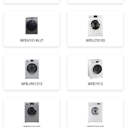
Замена щёток
от 3100 ₽
Заказать
Замена амортизаторов
от 2000 ₽
Заказать
Замена подшипников
от 2800 ₽
Заказать
Замена мотора
от 3800 ₽
Заказать
WFEH1014VJT
WFDJ7010S
Ремонт/замена датчика
от 2200 ₽
Заказать
температуры
Замена ТЭН
от 2300 ₽
Заказать
Замена блока управления
от 3600 ₽
Заказать
Замена заливного клапана
от 3250 ₽
Заказать
WFBJ90121S
WFB7012
Замена заливного шланга
от 2150 ₽
Заказать
Замена прессостата
от 3350 ₽
Заказать
Замена сливного насоса
от 3450 ₽
Заказать
Замена сливного шланга
от 2100 ₽
Заказать