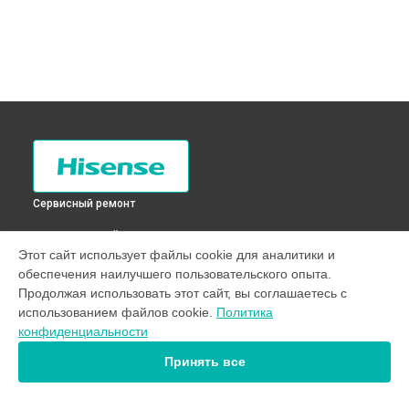
Сервисный ремонт
ВЫБЕРИ СВОЙ ГОРОД
Этот сайт использует файлы cookie для аналитики и
Замена крестовины стиральной машины WFB7012S
обеспечения наилучшего пользовательского опыта.
Hisense в
Санкт-Петербурге
Продолжая использовать этот сайт, вы соглашаетесь с
Замена крестовины стиральной машины WFB7012S
использованием файлов cookie.
Политика
Hisense в
Краснодаре
конфиденциальности
Замена крестовины стиральной машины WFB7012S
Hisense в
Ростове-на-Дону
Принять все
Замена крестовины стиральной машины WFB7012S
Hisense в
Нижнем Новгороде