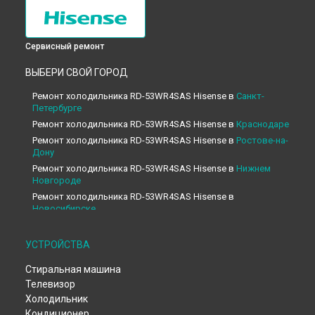
Сервисный ремонт
ВЫБЕРИ СВОЙ ГОРОД
Ремонт холодильника RD-53WR4SAS Hisense в
Санкт-
Петербурге
Ремонт холодильника RD-53WR4SAS Hisense в
Краснодаре
Ремонт холодильника RD-53WR4SAS Hisense в
Ростове-на-
Дону
Ремонт холодильника RD-53WR4SAS Hisense в
Нижнем
Новгороде
Ремонт холодильника RD-53WR4SAS Hisense в
Новосибирске
Ремонт холодильника RD-53WR4SAS Hisense в
Челябинске
Ремонт холодильника RD-53WR4SAS Hisense в
УСТРОЙСТВА
Екатеринбурге
Стиральная машина
Ремонт холодильника RD-53WR4SAS Hisense в
Казани
Телевизор
Ремонт холодильника RD-53WR4SAS Hisense в
Уфе
Холодильник
Ремонт холодильника RD-53WR4SAS Hisense в
Воронеже
Кондиционер