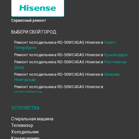
Сервисный ремонт
ВЫБЕРИ СВОЙ ГОРОД
Ремонт холодильника RD-50WС4SAS Hisense в
Санкт-
Петербурге
Ремонт холодильника RD-50WС4SAS Hisense в
Краснодаре
Ремонт холодильника RD-50WС4SAS Hisense в
Ростове-на-
Дону
Ремонт холодильника RD-50WС4SAS Hisense в
Нижнем
Новгороде
Ремонт холодильника RD-50WС4SAS Hisense в
Новосибирске
Ремонт холодильника RD-50WС4SAS Hisense в
Челябинске
Ремонт холодильника RD-50WС4SAS Hisense в
УСТРОЙСТВА
Екатеринбурге
Стиральная машина
Ремонт холодильника RD-50WС4SAS Hisense в
Казани
Телевизор
Ремонт холодильника RD-50WС4SAS Hisense в
Уфе
Холодильник
Ремонт холодильника RD-50WС4SAS Hisense в
Воронеже
Кондиционер