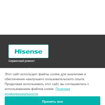
Сервисный ремонт
ВЫБЕРИ СВОЙ ГОРОД
Этот сайт использует файлы cookie для аналитики и
Устранение засора трубопровода холодильника RD-
обеспечения наилучшего пользовательского опыта.
46WC4SAW Hisense в
Санкт-Петербурге
Продолжая использовать этот сайт, вы соглашаетесь с
Устранение засора трубопровода холодильника RD-
использованием файлов cookie.
Политика
46WC4SAW Hisense в
Краснодаре
конфиденциальности
Устранение засора трубопровода холодильника RD-
46WC4SAW Hisense в
Ростове-на-Дону
Принять все