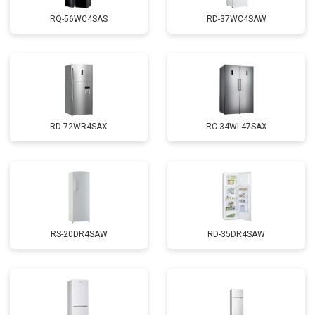
RQ-56WC4SAS
RD-37WC4SAW
RD-72WR4SAX
RС-34WL47SAX
RS-20DR4SAW
RD-35DR4SAW