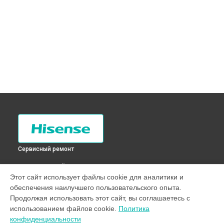
Сервисный ремонт
ВЫБЕРИ СВОЙ ГОРОД
Этот сайт использует файлы cookie для аналитики и
Ремонт/замена датчика температуры холодильника RD-
обеспечения наилучшего пользовательского опыта.
44WC4SAS Hisense в
Санкт-Петербурге
Продолжая использовать этот сайт, вы соглашаетесь с
Ремонт/замена датчика температуры холодильника RD-
использованием файлов cookie.
Политика
44WC4SAS Hisense в
Краснодаре
конфиденциальности