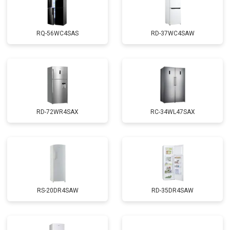
RQ-56WC4SAS
RD-37WC4SAW
RD-72WR4SAX
RС-34WL47SAX
RS-20DR4SAW
RD-35DR4SAW