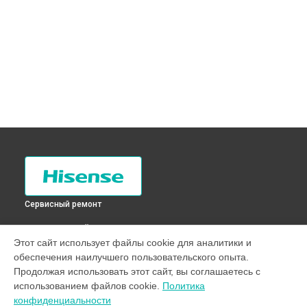
Сервисный ремонт
ВЫБЕРИ СВОЙ ГОРОД
Этот сайт использует файлы cookie для аналитики и
Замена нагревателя оттайки холодильника RD-30WC4SAW
обеспечения наилучшего пользовательского опыта.
Hisense в
Санкт-Петербурге
Продолжая использовать этот сайт, вы соглашаетесь с
Замена нагревателя оттайки холодильника RD-30WC4SAW
использованием файлов cookie.
Политика
Hisense в
Краснодаре
конфиденциальности