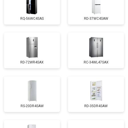
RQ-56WC4SAS
RD-37WC4SAW
RD-72WR4SAX
RС-34WL47SAX
RS-20DR4SAW
RD-35DR4SAW