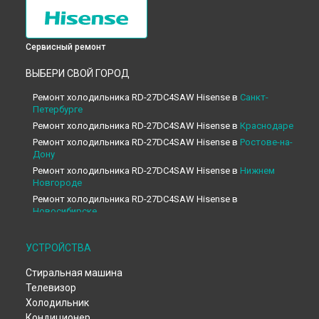
Сервисный ремонт
ВЫБЕРИ СВОЙ ГОРОД
Ремонт холодильника RD-27DC4SAW Hisense в
Санкт-
Петербурге
Ремонт холодильника RD-27DC4SAW Hisense в
Краснодаре
Ремонт холодильника RD-27DC4SAW Hisense в
Ростове-на-
Дону
Ремонт холодильника RD-27DC4SAW Hisense в
Нижнем
Новгороде
Ремонт холодильника RD-27DC4SAW Hisense в
Новосибирске
Ремонт холодильника RD-27DC4SAW Hisense в
Челябинске
Ремонт холодильника RD-27DC4SAW Hisense в
УСТРОЙСТВА
Екатеринбурге
Стиральная машина
Ремонт холодильника RD-27DC4SAW Hisense в
Казани
Телевизор
Ремонт холодильника RD-27DC4SAW Hisense в
Уфе
Холодильник
Ремонт холодильника RD-27DC4SAW Hisense в
Воронеже
Кондиционер