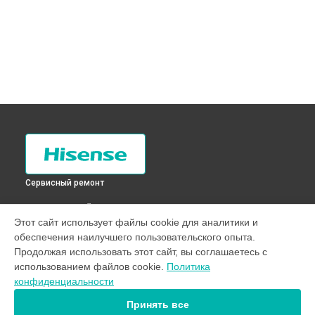
Сервисный ремонт
ВЫБЕРИ СВОЙ ГОРОД
Этот сайт использует файлы cookie для аналитики и
Устранение засора трубопровода холодильника RD-
обеспечения наилучшего пользовательского опыта.
23WC4SA Hisense в
Санкт-Петербурге
Продолжая использовать этот сайт, вы соглашаетесь с
Устранение засора трубопровода холодильника RD-
использованием файлов cookie.
Политика
23WC4SA Hisense в
Краснодаре
конфиденциальности
Устранение засора трубопровода холодильника RD-
23WC4SA Hisense в
Ростове-на-Дону
Принять все