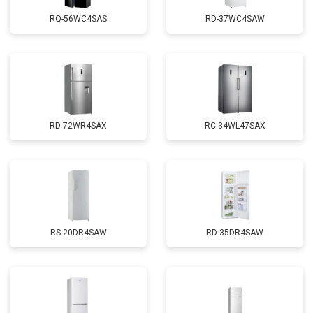
RQ-56WC4SAS
RD-37WC4SAW
RD-72WR4SAX
RС-34WL47SAX
RS-20DR4SAW
RD-35DR4SAW